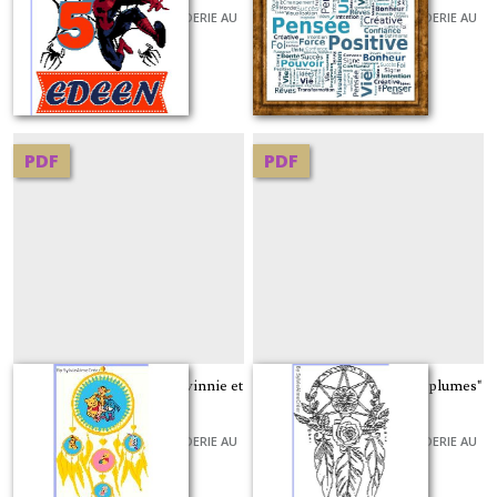
GRILLES ET KITS POUR BRODERIE AU
GRILLES ET KITS POUR BRODERIE AU
POINT DE CROIX
POINT DE CROIX
10
€
À partir de
0
€
PDF
PDF
diagramme "attrape rêve winnie et
diagramme "couronne de plumes"
ses amis"
GRILLES ET KITS POUR BRODERIE AU
GRILLES ET KITS POUR BRODERIE AU
POINT DE CROIX
POINT DE CROIX
15
€
4
€