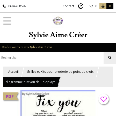
0684768592
Contact
0
0
Sylvie Aime Créer
Brodez vos rêves avec Sylvie Aime Créer
Accueil
Grilles et Kits pour broderie au point de croix
diagramme "Fix you de Coldplay"
PDF