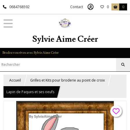
0684768592
Contact
0
0
Sylvie Aime Créer
Brodez vos rêves avec Sylvie Aime Créer
Accueil
Grilles et Kits pour broderie au point de croix
Lapin de Paques et ses oeufs