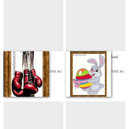
Boxe à l'honneur
le lapin et son oeuf coloré
GRILLES ET KITS POUR BRODERIE AU
GRILLES ET KITS POUR BRODERIE AU
POINT DE CROIX
POINT DE CROIX
À partir de
8
€
À partir de
9
€