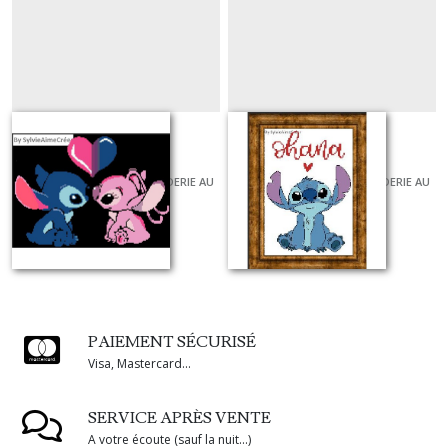
Stitch en coeur
Ohana
GRILLES ET KITS POUR BRODERIE AU
GRILLES ET KITS POUR BRODERIE AU
POINT DE CROIX
POINT DE CROIX
À partir de
9
€
À partir de
1
€
40
PAIEMENT SÉCURISÉ
Visa, Mastercard...
SERVICE APRÈS VENTE
A votre écoute (sauf la nuit...)