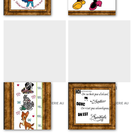
À partir de
7
€
À partir de
8
€
Toise bambi
Spiritueux Spirituel
GRILLES ET KITS POUR BRODERIE AU
GRILLES ET KITS POUR BRODERIE AU
POINT DE CROIX
POINT DE CROIX
À partir de
14
€
À partir de
6
€