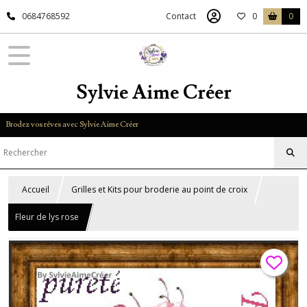
0684768592
Contact
0
0
Sylvie Aime Créer
Brodez vos rêves avec Sylvie Aime Créer
Accueil
Grilles et Kits pour broderie au point de croix
Fleur de lys rose