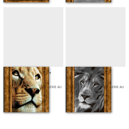
Un regard de lionne
Lion 07
GRILLES ET KITS POUR BRODERIE AU
GRILLES ET KITS POUR BRODERIE AU
POINT DE CROIX
POINT DE CROIX
À partir de
7
€
À partir de
6
€