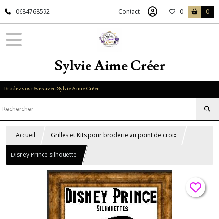
0684768592
Contact
0
0
Sylvie Aime Créer
Brodez vos rêves avec Sylvie Aime Créer
Accueil
Grilles et Kits pour broderie au point de croix
Disney Prince silhouette