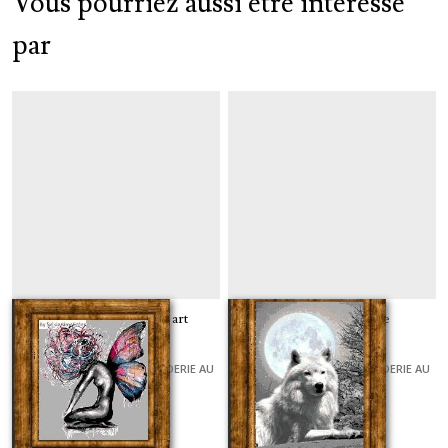
Vous pourriez aussi être intéressé
par
Femme papillon pop art
Mon loup et la lune
GRILLES ET KITS POUR BRODERIE AU
GRILLES ET KITS POUR BRODERIE AU
POINT DE CROIX
POINT DE CROIX
À partir de
0
€
À partir de
7
€