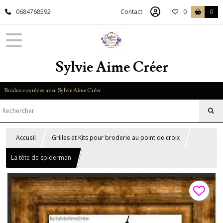
0684768592
Contact
0
0
Sylvie Aime Créer
Brodez vos rêves avec Sylvie Aime Créer
Accueil
Grilles et Kits pour broderie au point de croix
La tête de spiderman