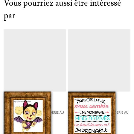
Vous pourriez aussi être intéressé
par
Stella halloween
Vue imprenable
GRILLES ET KITS POUR BRODERIE AU
GRILLES ET KITS POUR BRODERIE AU
POINT DE CROIX
POINT DE CROIX
À partir de
8
€
À partir de
5
€