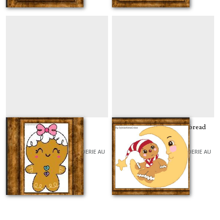
Miss gingerbread
Bonne nuit petit gingerbread
GRILLES ET KITS POUR BRODERIE AU
GRILLES ET KITS POUR BRODERIE AU
POINT DE CROIX
POINT DE CROIX
À partir de
7
€
À partir de
9
€