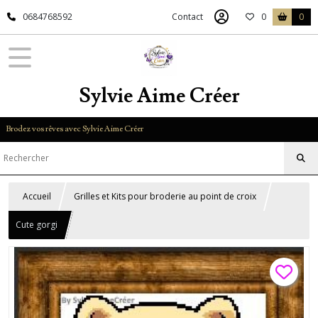
0684768592
Contact
0
0
Sylvie Aime Créer
Brodez vos rêves avec Sylvie Aime Créer
Accueil
Grilles et Kits pour broderie au point de croix
Cute gorgi