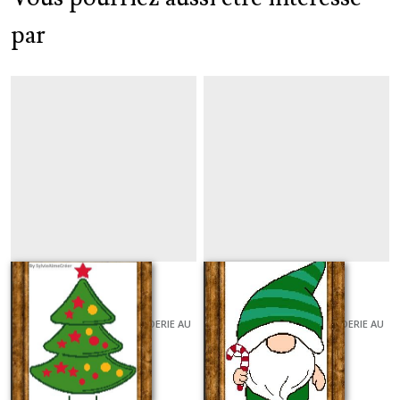
par
Sapin de Noel
Gnome noël vert
GRILLES ET KITS POUR BRODERIE AU
GRILLES ET KITS POUR BRODERIE AU
POINT DE CROIX
POINT DE CROIX
À partir de
6
€
À partir de
6
€