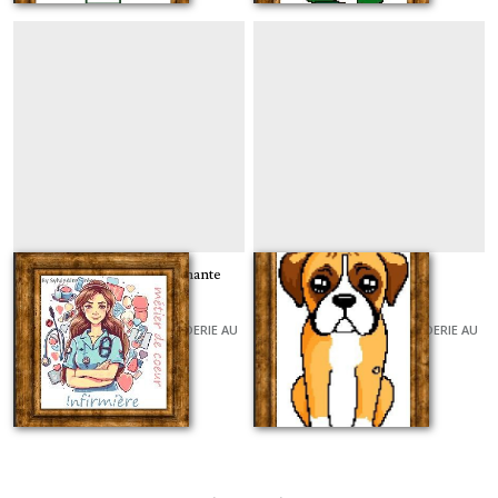
Infirmière / Aide soignante
Cute bouledogue
métier de coeur
GRILLES ET KITS POUR BRODERIE AU
GRILLES ET KITS POUR BRODERIE AU
POINT DE CROIX
POINT DE CROIX
À partir de
9
€
À partir de
6
€