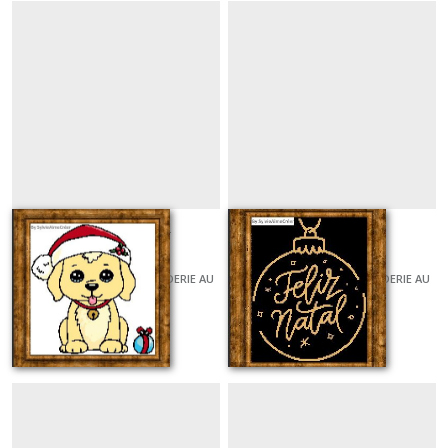
Cute chiot de noël
Feliz natal
GRILLES ET KITS POUR BRODERIE AU
GRILLES ET KITS POUR BRODERIE AU
POINT DE CROIX
POINT DE CROIX
À partir de
7
€
À partir de
5
€