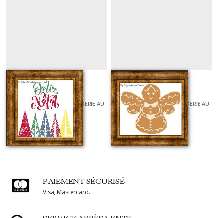
Feliz natal sapin
Gingerbread ange
GRILLES ET KITS POUR BRODERIE AU
GRILLES ET KITS POUR BRODERIE AU
POINT DE CROIX
POINT DE CROIX
À partir de
7
€
À partir de
5
€
PAIEMENT SÉCURISÉ
Visa, Mastercard...