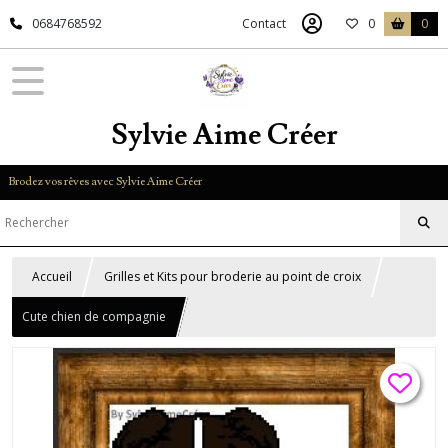
0684768592
Contact
0
0
Sylvie Aime Créer
Brodez vos rêves avec Sylvie Aime Créer
Accueil
Grilles et Kits pour broderie au point de croix
Cute chien de compagnie