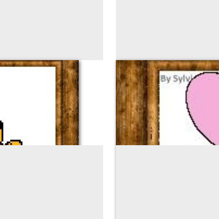
 CROIX
GRILL