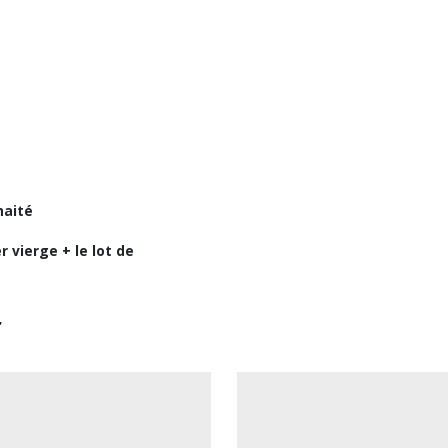
haité
 vierge + le lot de
r