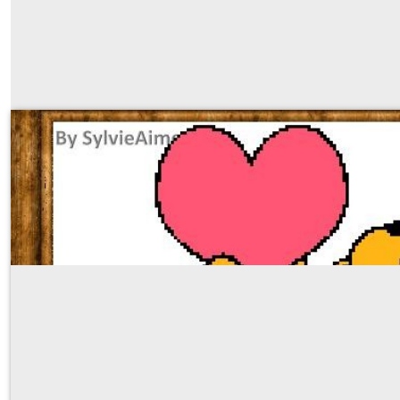
winnie valentine
GRILLES ET KITS POUR BRODERIE AU POINT DE
À partir de
0
€