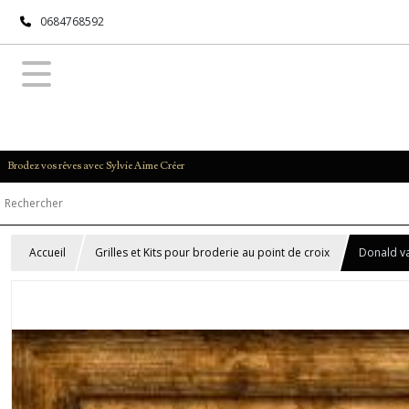
0684768592
Brodez vos rêves avec Sylvie Aime Créer
Accueil
Grilles et Kits pour broderie au point de croix
Donald va