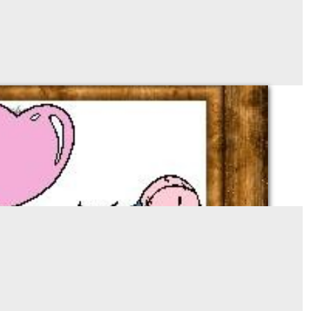
Bourriquet valentine
ES ET KITS POUR BRODERIE AU POINT DE CROIX
À partir de
0
€