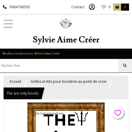
0684768592
Contact
0
0
Sylvie Aime Créer
Brodez vos rêves avec Sylvie Aime Créer
Accueil
Grilles et Kits pour broderie au point de croix
The are only books