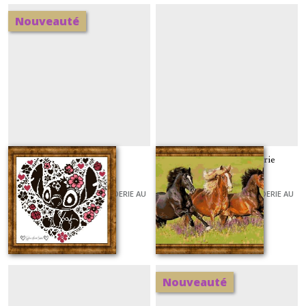
Nouveauté
Stitch 402
Chevaux dans la prairie
GRILLES ET KITS POUR BRODERIE AU
GRILLES ET KITS POUR BRODERIE AU
POINT DE CROIX
POINT DE CROIX
À partir de
7
€
À partir de
7
€
Nouveauté