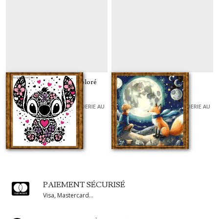
Stitch coeur hibiscus coloré
le petit prince 02
GRILLES ET KITS POUR BRODERIE AU
GRILLES ET KITS POUR BRODERIE AU
POINT DE CROIX
POINT DE CROIX
À partir de
8
€
À partir de
8
€
PAIEMENT SÉCURISÉ
Visa, Mastercard...