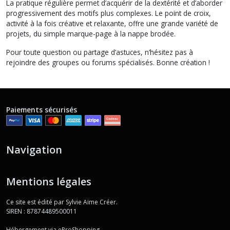
La pratique régulière permet d’acquérir de la dextérité et d’aborder
progressivement des motifs plus complexes. Le point de croix,
activité à la fois créative et relaxante, offre une grande variété de
projets, du simple marque-page à la nappe brodée.
Pour toute question ou partage d’astuces, n’hésitez pas à
rejoindre des groupes ou forums spécialisés. Bonne création !
Paiements sécurisés
Navigation
Mentions légales
Ce site est édité par Sylvie Aime Créer.
SIREN : 87874489500011
Hébergement via eProShopping